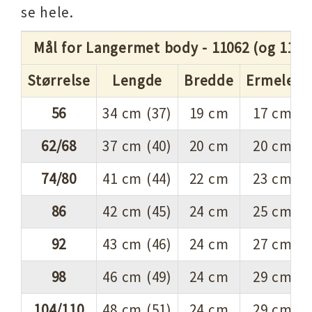
se hele.
Mål for Langermet body - 11062 (og 1106
Størrelse
Lengde
Bredde
Ermeleng
56
34 cm (37)
19 cm
17 cm (1
62/68
37 cm (40)
20 cm
20 cm (2
74/80
41 cm (44)
22 cm
23 cm (2
86
42 cm (45)
24 cm
25 cm (2
92
43 cm (46)
24 cm
27 cm (2
98
46 cm (49)
24 cm
29 cm (3
104/110
48 cm (51)
24 cm
29 cm (3