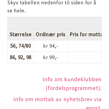
Skyv tabellen nedenfor til siden for å
se hele.
L
Størrelse
Ordinær pris
Pris for mottake
56, 74/80
kr 94,-
86, 92, 98
kr 99,-
Info om kundeklubben
(fordelsprogrammet)
.
Info om mottak av nyhetsbrev via
epost
.