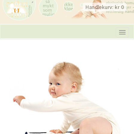
Skip
Handlekurv: kr 0
navigation
Tog
navi