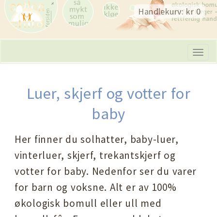
Skip
Handlekurv: kr 0
navigation
Tog
navi
Luer, skjerf og votter for
baby
Her finner du solhatter, baby-luer,
vinterluer, skjerf, trekantskjerf og
votter for baby. Nedenfor ser du varer
for barn og voksne. Alt er av 100%
økologisk bomull eller ull med