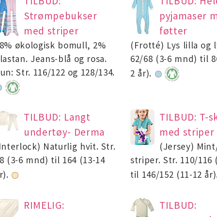
TILBUD:
TILBUD: Hel
Strømpebukser
pyjamaser 
med striper
føtter
8% økologisk bomull, 2%
(Frotté) Lys lilla og 
lastan. Jeans-blå og rosa.
62/68 (3-6 mnd) til 8
un: Str. 116/122 og 128/134.
2 år).
TILBUD: Langt
TILBUD: T-sk
undertøy- Derma
med striper
Interlock) Naturlig hvit. Str.
(Jersey) Min
8 (3-6 mnd) til 164 (13-14
striper. Str. 110/116 
r).
til 146/152 (11-12 år
RIMELIG:
TILBUD: