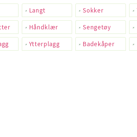
Langt
Sokker
tter
Håndklær
Sengetøy
agg
Ytterplagg
Badekåper