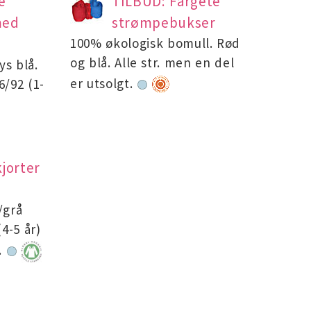
e
TILBUD: Fargete
med
strømpebukser
100% økologisk bomull. Rød
og blå. Alle str. men en del
lys blå.
er utsolgt.
6/92 (1-
jorter
t/grå
(4-5 år)
).