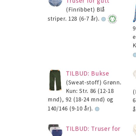
Truser for gutt
(Finribbet) Blå
striper. 128 (6-7 år).
9
e
K
TILBUD: Bukse
(Sweat-stoff) Grønn.
Kun: Str. 86 (12-18
(
mnd), 92 (18-24 mnd) og
6
140/146 (9-10 år).
å
TILBUD: Truser for