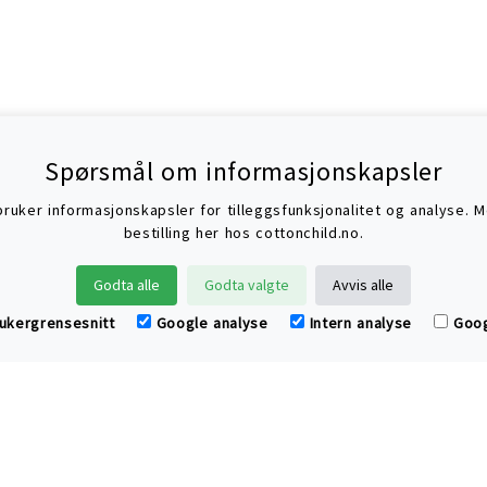
Spørsmål om informasjonskapsler
uker informasjonskapsler for tilleggsfunksjonalitet og analyse. Mer
bestilling her hos cottonchild.no.
Klær og hjemmetekstiler av øko
Godta alle
Godta valgte
Avvis alle
 bidrar til bedre helse, renere miljø 
rukergrensesnitt
Google analyse
Intern analyse
Goog
Oversikt over produkter og 
Kjøpsvilkår og handleinfor
www.cottonchild.no