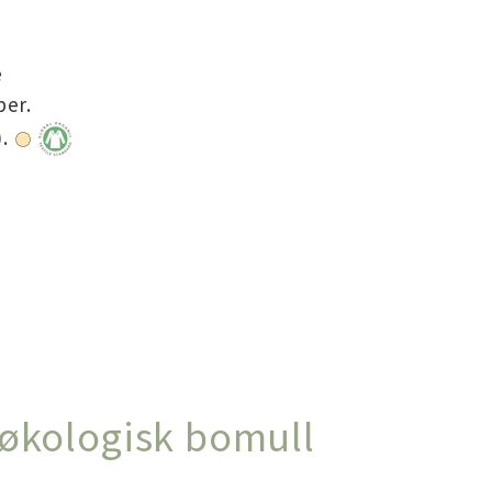
e
e
per.
).
 økologisk bomull