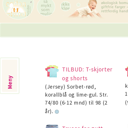
Skip
navigation
TILBUD: T-skjorter
og shorts
Meny
k
(Jersey) Sorbet-rød,
1
korallblå og lime-gul. Str.
(
74/80 (6-12 mnd) til 98 (2
år).