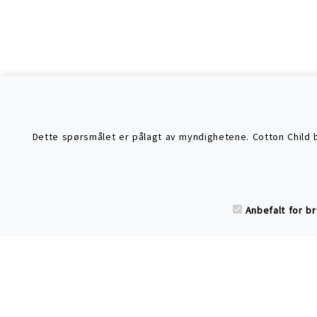
Dette spørsmålet er pålagt av myndighetene. Cotton Child br
Søke
som
Anbefalt for b
Har du spørsmål eller
tilbakemelding til
Cotton Child?