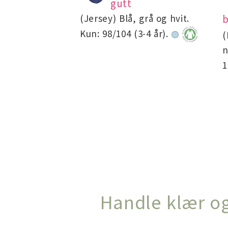
gutt
(Jersey) Blå, grå og hvit.
b
Kun: 98/104 (3-4 år).
(
n
1
Handle klær og