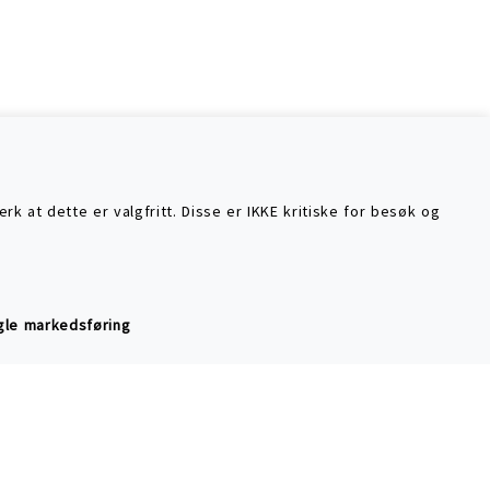
k at dette er valgfritt. Disse er IKKE kritiske for besøk og
logisk bomull
og mer anstendig handel
le markedsføring
sider
masjon