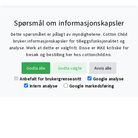
Spørsmål om informasjonskapsler
Dette spørsmålet er pålagt av myndighetene. Cotton Child
bruker informasjonskapsler for tilleggsfunksjonalitet og
analyse. Merk at dette er valgfritt. Disse er IKKE kritiske for
besøk og bestilling her hos cottonchild.no.
Søke
Godta alle
Godta valgte
Avvis alle
Anbefalt for brukergrensesnitt
Google analyse
Intern analyse
Google markedsføring
Har du spørsmål eller tilbakemelding til
Cotton Child?
Ring oss