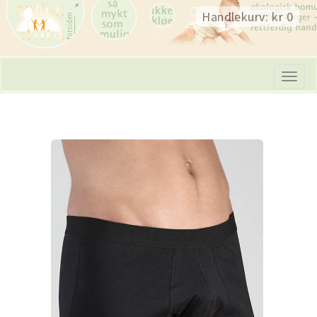
Skip
Handlekurv: kr 0
navigation
Tog
navi