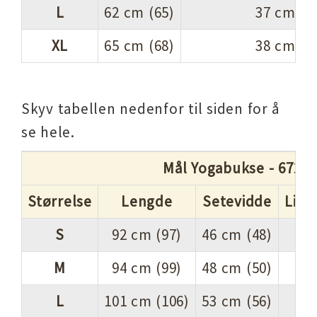
L
62 cm (65)
37 cm (3
XL
65 cm (68)
38 cm (4
Skyv tabellen nedenfor til siden for å
se hele.
Mål Yogabukse - 67202
Størrelse
Lengde
Setevidde
Livv
S
92 cm (97)
46 cm (48)
M
94 cm (99)
48 cm (50)
L
101 cm (106)
53 cm (56)