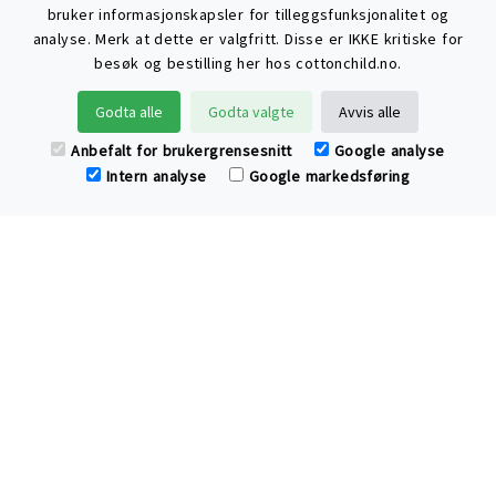
bruker informasjonskapsler for tilleggsfunksjonalitet og
analyse. Merk at dette er valgfritt. Disse er IKKE kritiske for
besøk og bestilling her hos cottonchild.no.
Søke
Godta alle
Godta valgte
Avvis alle
Anbefalt for brukergrensesnitt
Google analyse
Intern analyse
Google markedsføring
Har du spørsmål eller tilbakemelding til
Cotton Child?
Ring oss
send epost
eller
.
Klær og hjemmetekstiler av