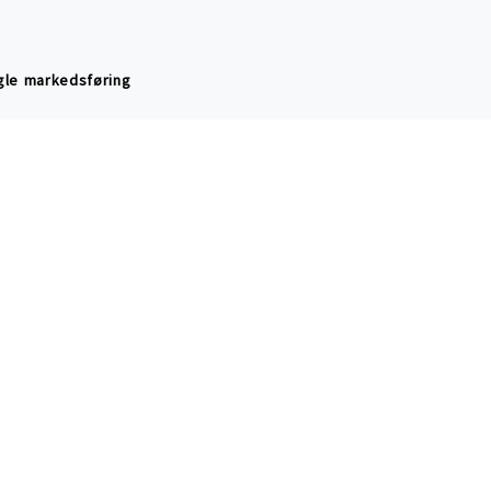
logisk bomull
og mer anstendig handel
le markedsføring
sider
masjon
no
dsavd.)
3701 SKIEN
t 1999- Cotton Child as.