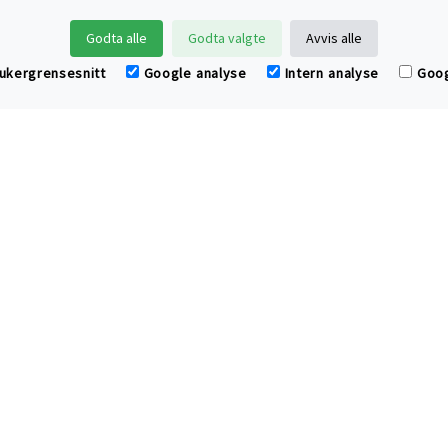
Klær og hjemmetekstiler av øko
Godta alle
Godta valgte
Avvis alle
 bidrar til bedre helse, renere miljø 
rukergrensesnitt
Google analyse
Intern analyse
Goog
Oversikt over produkter og 
Kjøpsvilkår og handleinfor
www.cottonchild.no
www.bomull.no
epost: post@cottonchild.
ordretelefon: 22 11 45 00 (marke
fax: 22 11 45 01
postmottak: Postboks 68 Sentrum, 
Alle priser er i norske kroner inkl. mva. Copyrigh
Org.nr. 979 537 891 MVA