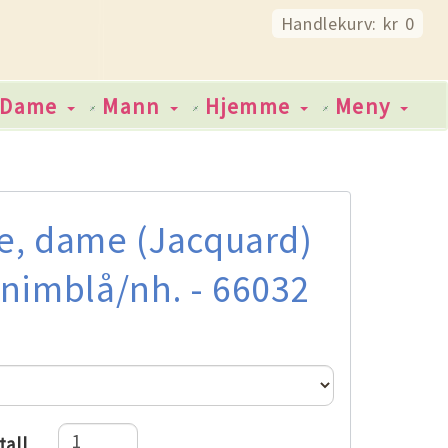
Handlekurv: kr 0
Dame
Mann
Hjemme
Meny
e, dame (Jacquard)
enimblå/nh. - 66032
tall