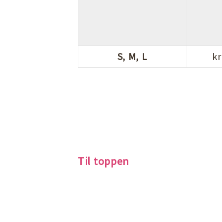
S, M, L
kr
Til toppen