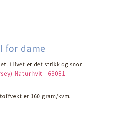
l for dame
t. I livet er det strikk og snor.
sey) Naturhvit - 63081
.
Stoffvekt er 160 gram/kvm.