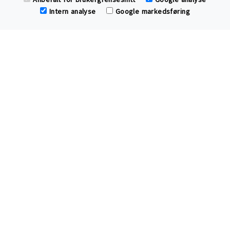
Intern analyse
Google markedsføring
Har du spørsmål eller tilbakemelding til
Cotton Child?
Ring oss
send epost
eller
.
Klær og hjemmetekstiler av
økologisk bomull
som bidrar til bedre helse, renere
miljø og mer anstendig handel