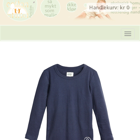
Skip
Handlekurv: kr 0
navigation
Tog
navi