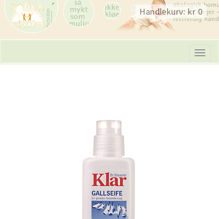
Skip
Handlekurv: kr 0
navigation
Tog
navi