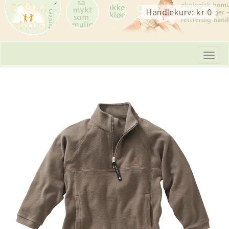
Skip
Handlekurv: kr 0
navigation
Tog
navi