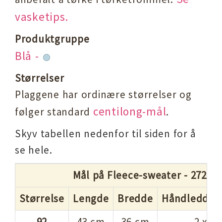
vasketips.
Produktgruppe
Blå -
Størrelser
Plaggene har ordinære størrelser og
centilong-mål
følger standard
.
Skyv tabellen nedenfor til siden for å
se hele.
Mål på Fleece-sweater - 27243
Størrelse
Lengde
Bredde
Håndledd ti
92
43 cm
36 cm
2 x 4