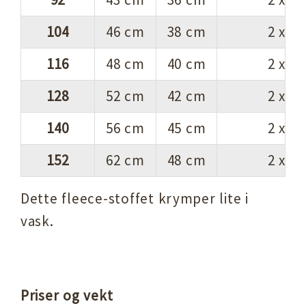
104
46 cm
38 cm
2 x 4
116
48 cm
40 cm
2 x 5
128
52 cm
42 cm
2 x 5
140
56 cm
45 cm
2 x 6
152
62 cm
48 cm
2 x 6
Dette fleece-stoffet krymper lite i
vask.
Priser og vekt