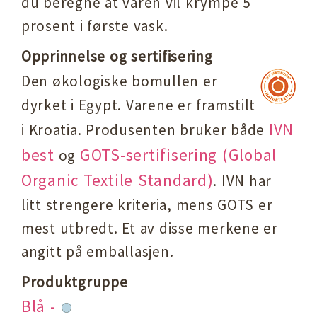
du beregne at varen vil krympe 5
prosent i første vask.
Opprinnelse og sertifisering
Den økologiske bomullen er
dyrket i Egypt. Varene er framstilt
IVN
i Kroatia. Produsenten bruker både
best
GOTS-sertifisering (Global
og
Organic Textile Standard)
. IVN har
litt strengere kriteria, mens GOTS er
mest utbredt. Et av disse merkene er
angitt
på emballasjen.
Produktgruppe
B
lå -