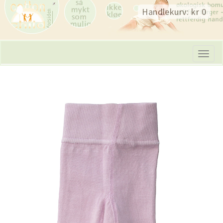
Skip
Handlekurv: kr 0
navigation
Tog
navi