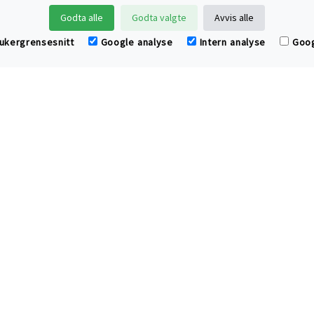
Klær og hjemmetekstiler av øko
Godta alle
Godta valgte
Avvis alle
 bidrar til bedre helse, renere miljø 
rukergrensesnitt
Google analyse
Intern analyse
Goog
Oversikt over produkter og 
Kjøpsvilkår og handleinfor
www.cottonchild.no
www.bomull.no
epost: post@cottonchild.
ordretelefon: 22 11 45 00 (marke
fax: 22 11 45 01
postmottak: Postboks 68 Sentrum, 
Alle priser er i norske kroner inkl. mva. Copyrigh
Org.nr. 979 537 891 MVA
Bankkonto 2680.36.34520