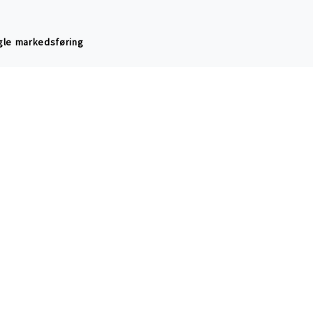
logisk bomull
og mer anstendig handel
le markedsføring
sider
masjon
no
dsavd.)
3701 SKIEN
t 1999- Cotton Child as.