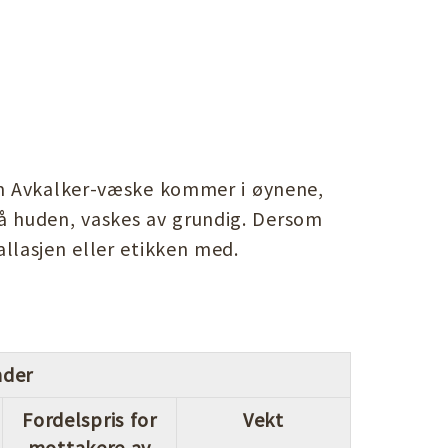
om Avkalker-væske kommer i øynene,
 huden, vaskes av grundig. Dersom
llasjen eller etikken med.
nder
Fordelspris for
Vekt
mottakere av