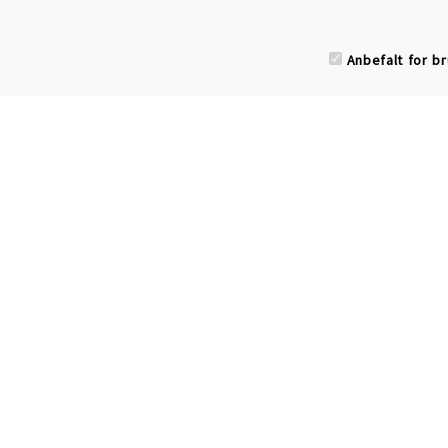
som
Anbefalt for b
Har du spørsmål eller
tilbakemelding til
Cotton Child?
Ring oss
send epost
eller
.