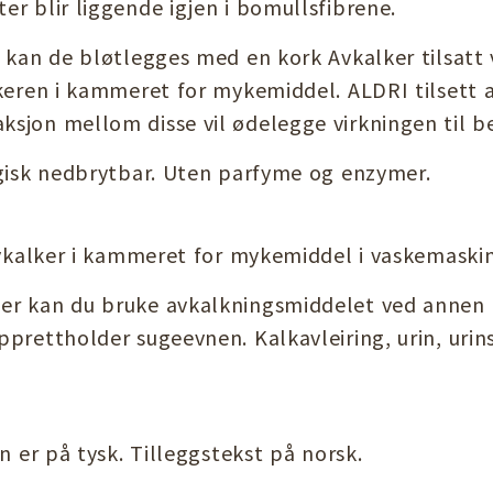
r blir liggende igjen i bomullsfibrene.
 kan de bløtlegges med en kork Avkalker tilsatt 
keren i kammeret for mykemiddel. ALDRI tilsett a
sjon mellom disse vil ødelegge virkningen til b
ogisk nedbrytbar. Uten parfyme og enzymer.
avkalker i kammeret for mykemiddel i vaskemaski
er kan du bruke avkalkningsmiddelet ved annen 
prettholder sugeevnen. Kalkavleiring, urin, urins
n er på tysk. Tilleggstekst på norsk.