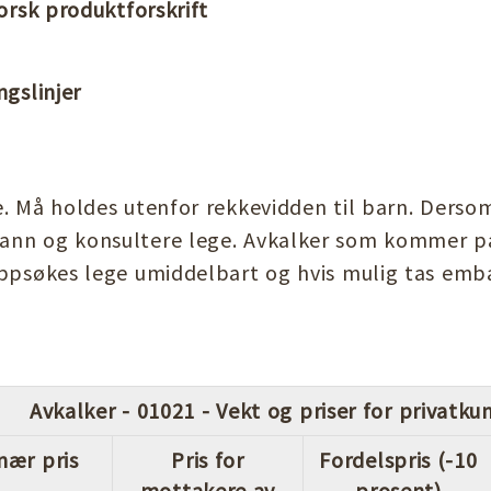
orsk produktforskrift
ngslinjer
e. Må holdes utenfor rekkevidden til barn. Ders
ann og konsultere lege. Avkalker som kommer på
oppsøkes lege umiddelbart og hvis mulig tas emba
Avkalker - 01021 - Vekt og priser for privatku
nær pris
Pris for
Fordelspris (-10
mottakere av
prosent)