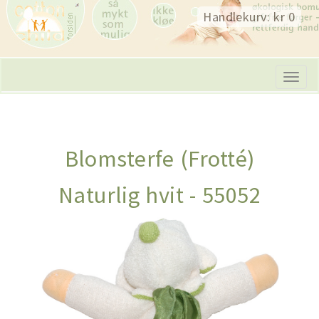
Skip
Handlekurv: kr 0
navigation
Tog
navi
Blomsterfe (Frotté)
Naturlig hvit - 55052