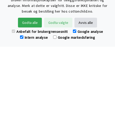
bruker informasjonskapsler for tilleggsfunksjonalitet og
analyse. Merk at dette er valgfritt. Disse er IKKE kritiske for
besøk og bestilling her hos cottonchild.no.
Søke
Godta alle
Godta valgte
Avvis alle
Anbefalt for brukergrensesnitt
Google analyse
Intern analyse
Google markedsføring
Har du spørsmål eller tilbakemelding til
Cotton Child?
Ring oss
send epost
eller
.
Klær og hjemmetekstiler av