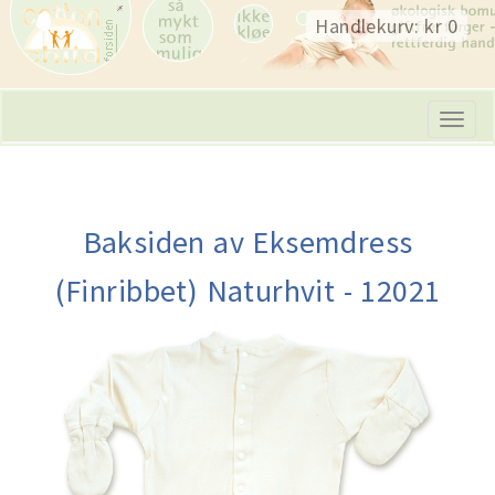
Skip
Handlekurv: kr 0
navigation
Tog
navi
Baksiden av Eksemdress
(Finribbet) Naturhvit - 12021