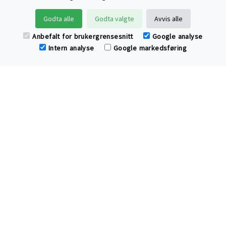
Søke
Godta alle
Godta valgte
Avvis alle
Anbefalt for brukergrensesnitt
Google analyse
Intern analyse
Google markedsføring
Har du spørsmål eller tilbakemelding til
Cotton Child?
Ring oss
send epost
eller
.
Klær og hjemmetekstiler av
økologisk bomull